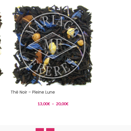
Thé Noir – Pleine Lune
13,00
€
–
20,00
€