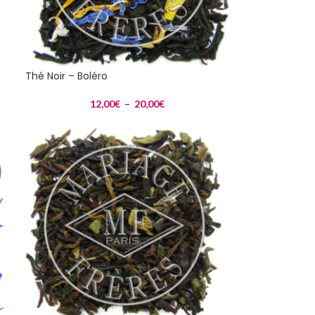
Thé Noir – Boléro
12,00
€
–
20,00
€