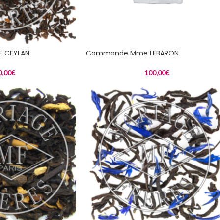
E CEYLAN
Commande Mme LEBARON
0,00
€
100,00
€