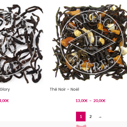
Glory
Thé Noir – Noël
4,00
€
13,00
€
–
20,00
€
1
2
→