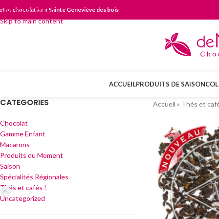
otre chocolatier à Sainte Geneviève des bois
Skip to navigation
Skip to main content
ACCUEIL
PRODUITS DE SAISON
COL
CATEGORIES
Accueil
»
Thés et café
Chocolat
Gamme Enfant
Macarons
Produits du Moment
Saison
Spécialités Régionales
Thés et cafés !
Uncategorized