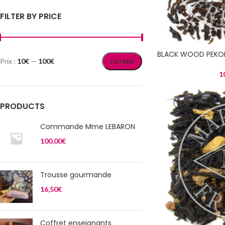
FILTER BY PRICE
BLACK WOOD PEKO
Prix :
10€
—
100€
FILTRER
1
PRODUCTS
Commande Mme LEBARON
100,00
€
Trousse gourmande
16,50
€
Coffret enseignants