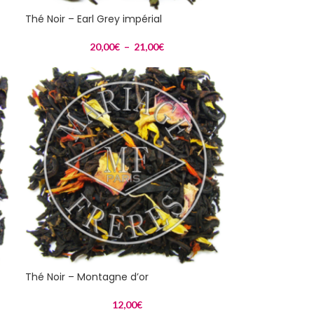
Thé Noir – Earl Grey impérial
20,00
€
–
21,00
€
Thé Noir – Montagne d’or
12,00
€