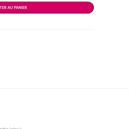
TER AU PANIER
table icône !