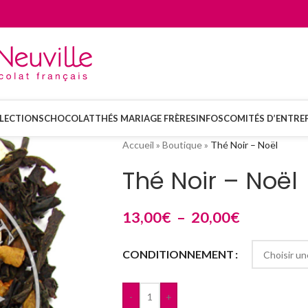
LECTIONS
CHOCOLAT
THÉS MARIAGE FRÈRES
INFOS
COMITÉS D’ENTREP
Accueil
»
Boutique
»
Thé Noir – Noël
Thé Noir – Noël
13,00
€
–
20,00
€
CONDITIONNEMENT
-
+