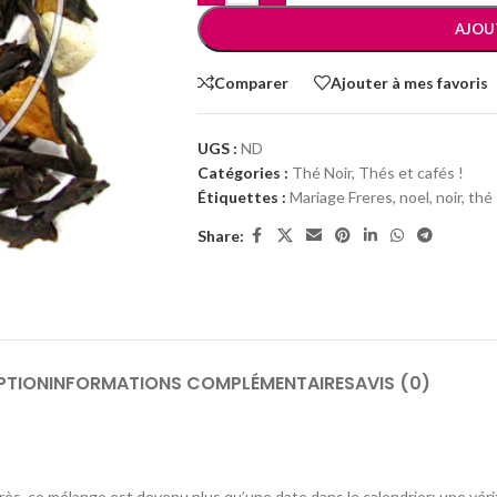
AJOU
Comparer
Ajouter à mes favoris
UGS :
ND
Catégories :
Thé Noir
,
Thés et cafés !
Étiquettes :
Mariage Freres
,
noel
,
noir
,
thé
Share:
PTION
INFORMATIONS COMPLÉMENTAIRES
AVIS (0)
près, ce mélange est devenu plus qu’une date dans le calendrier: une véri