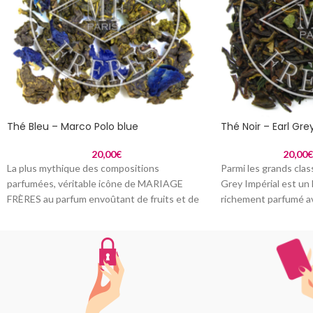
Thé Bleu – Marco Polo blue
Thé Noir – Earl Gre
20,00
€
20,00
La plus mythique des compositions
Parmi les grands clas
parfumées, véritable icône de MARIAGE
Grey Impérial est un
FRÈRES au parfum envoûtant de fruits et de
richement parfumé av
fleurs de
Bergamote