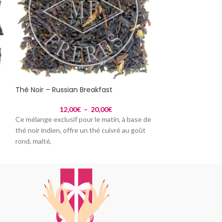
Thé Noir – Russian Breakfast
Thé Noir – Thé 
12,00
€
–
20,00
€
Ce mélange exclusif pour le matin, à base de
Le thé de Pâques a
thé noir indien, offre un thé cuivré au goût
de cette grande fê
rond, malté,
des plaisirs de la t