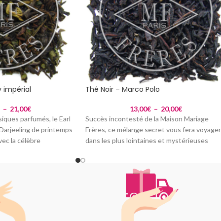
y impérial
Thé Noir – Marco Polo
€
–
21,00
€
13,00
€
–
20,00
€
siques parfumés, le Earl
Succès incontesté de la Maison Mariage
 Darjeeling de printemps
Frères, ce mélange secret vous fera voyager
ec la célèbre
dans les plus lointaines et mystérieuses
contrées.