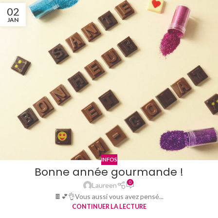
02
JAN
INFOS
Bonne année gourmande !
0
Laureen
🍫💕👌Vous aussi vous avez pensé...
CONTINUER LA LECTURE