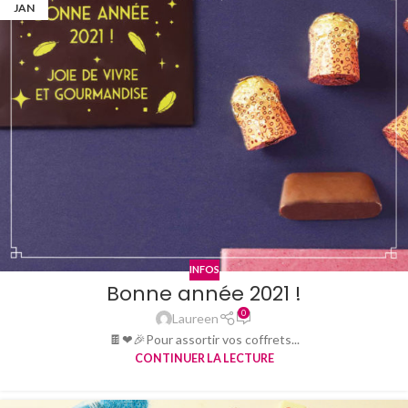
JAN
INFOS
Bonne année 2021 !
0
Laureen
🍫❤🎉Pour assortir vos coffrets...
CONTINUER LA LECTURE