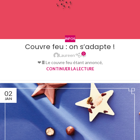
INFOS
Couvre feu : on s’adapte !
0
Laureen
❤🍫Le couvre feu étant annoncé,
CONTINUER LA LECTURE
02
JAN