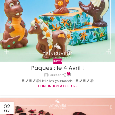
INFOS
Pâques : le 4 Avril !
0
Laureen
🍫💕🍫💕😊 Hello les gourmands ! 🍫💕🍫💕😊
CONTINUER LA LECTURE
02
FÉV