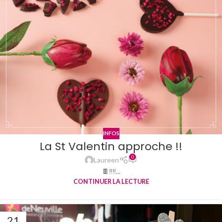
INFOS
La St Valentin approche !!
0
Laureen
🍫‼‼...
CONTINUER LA LECTURE
21