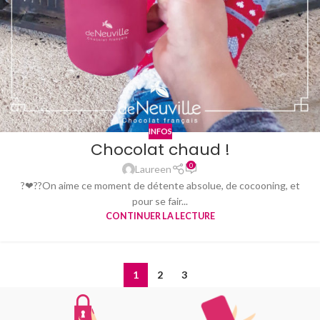
INFOS
Chocolat chaud !
0
Laureen
?❤??On aime ce moment de détente absolue, de cocooning, et
pour se fair...
CONTINUER LA LECTURE
1
2
3