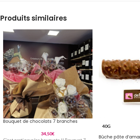
Produits similaires
Bouquet de chocolats 7 branches
40G
34,50
€
Bûche pâte d’ama
C’est parti pour les bouquets !! Bouquet 7