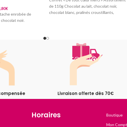
de 110g Chocolat au lait, chocolat noir,
,80
€
chocolat blanc, pralinés croustillants,
stache enrobée de
ganaches fondantes, une
 chocolat noir.
récompensée
Livraison offerte dès 70€
Horaires
Boutique
Mon Comp