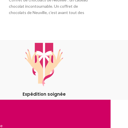
chocolat incontournable. Un coffret de
chocolats de Neuville, c’est avant tout des
De Neuville démon
chocolatier avec 
florentins. Laisse
généreux biscuits
Expédition soignée
te