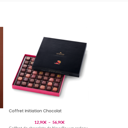
Coffret Initiation Chocolat
210G
12,90
€
–
56,90
€
Farandole de flo
Coffret de chocolats de Neuville : un cadeau