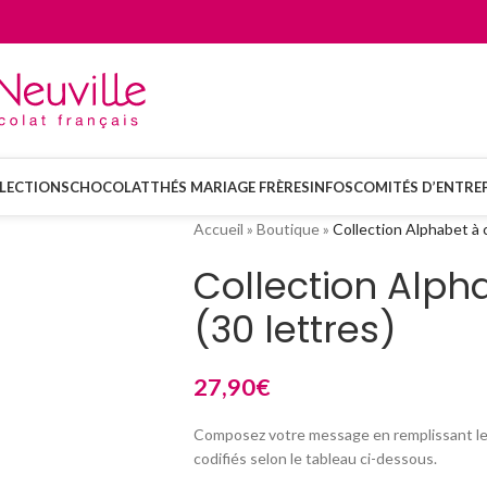
LECTIONS
CHOCOLAT
THÉS MARIAGE FRÈRES
INFOS
COMITÉS D’ENTREP
Accueil
»
Boutique
»
Collection Alphabet à 
Collection Alp
(30 lettres)
27,90
€
Composez votre message en remplissant les
codifiés selon le tableau ci-dessous.