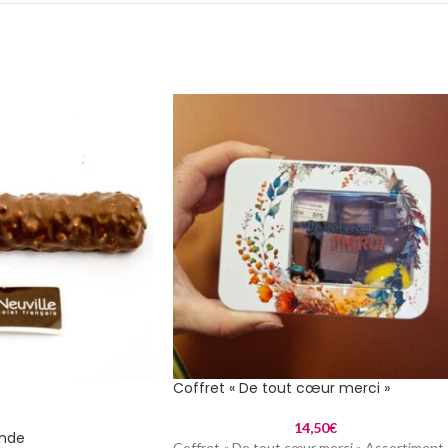
Coffret « De tout cœur merci »
14,50
€
nde
Coffret « De tout cœur merci » Assortiment