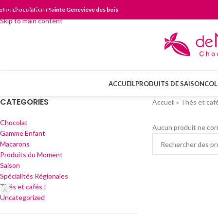
otre chocolatier à Sainte Geneviève des bois
Skip to navigation
Skip to main content
ACCUEIL
PRODUITS DE SAISON
COL
CATEGORIES
Accueil
»
Thés et café
Chocolat
Aucun produit ne corr
Gamme Enfant
Macarons
Produits du Moment
Saison
Spécialités Régionales
Thés et cafés !
Uncategorized