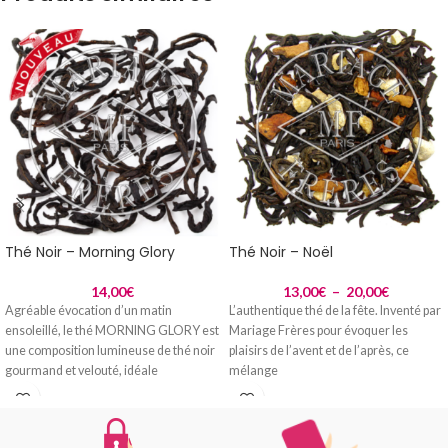
Thé Noir – Morning Glory
Thé Noir – Noël
14,00
€
13,00
€
–
20,00
€
Agréable évocation d’un matin
L’authentique thé de la fête. Inventé par
ensoleillé, le thé MORNING GLORY est
Mariage Frères pour évoquer les
une composition lumineuse de thé noir
plaisirs de l’avent et de l’après, ce
gourmand et velouté, idéale
mélange