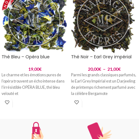
Thé Bleu – Opéra blue
Thé Noir – Earl Grey impérial
19,00
€
20,00
€
–
21,00
€
Le charme et les émotions pures de
Parmi les grands classiques parfumés,
l’opéra trouvent un écho intense dans
le Earl Grey Impérial est un Darjeeling
l’irrésistible OPÉRA BLUE, thé bleu
de printemps richement parfumé avec
velouté et
la célèbre Bergamote