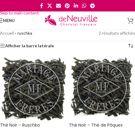
Skip to navigation
Skip to main content
MENU
Accueil
»
ruschka
2 résultats affichés
Afficher la barre latérale
Thé Noir – Ruschka
Thé Noir – Thé de Pâques