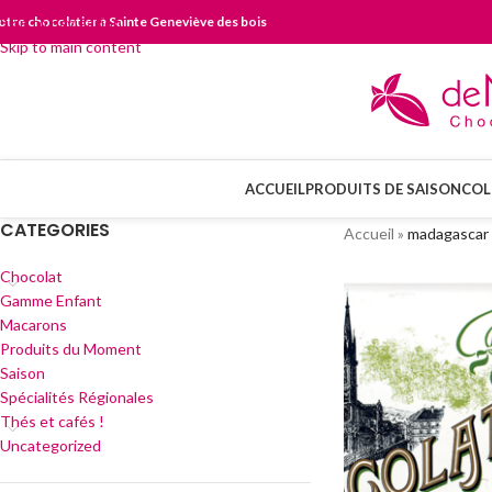
otre chocolatier à Sainte Geneviève des bois
Skip to navigation
Skip to main content
ACCUEIL
PRODUITS DE SAISON
COL
CATEGORIES
Accueil
»
madagascar
Chocolat
Gamme Enfant
Macarons
Produits du Moment
Saison
Spécialités Régionales
Thés et cafés !
Uncategorized