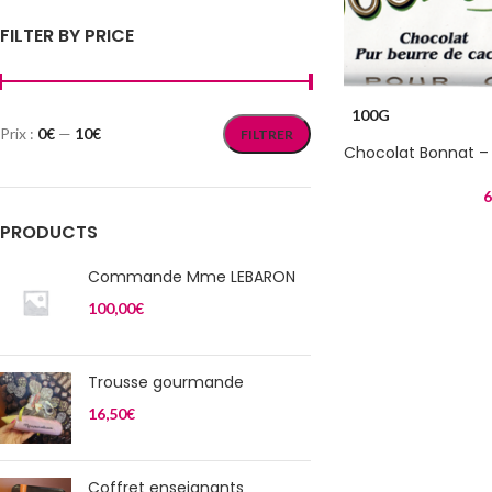
FILTER BY PRICE
100G
Prix :
0€
—
10€
FILTRER
Chocolat Bonnat 
6
PRODUCTS
Commande Mme LEBARON
100,00
€
Trousse gourmande
16,50
€
Coffret enseignants