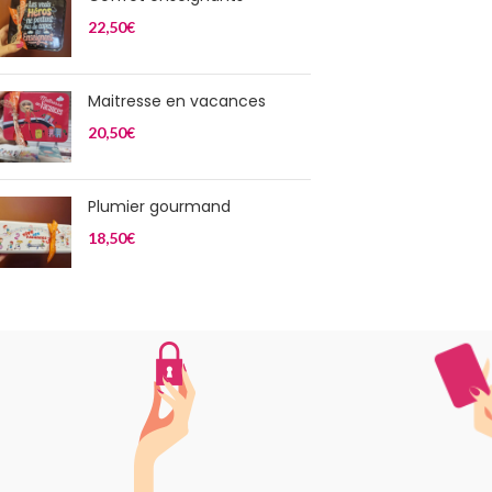
22,50
€
Maitresse en vacances
20,50
€
Plumier gourmand
18,50
€