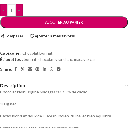
-
+
AJOUTER AU PANIER
Comparer
Ajouter à mes favoris
Catégorie :
Chocolat Bonnat
Étiquettes :
bonnat
,
chocolat
,
grand cru
,
madagascar
Share:
Description
Chocolat Noir Origine Madagascar 75 % de cacao
100g net
Cacao blond et doux de l’Océan Indien, fruité, et bien équilibré.
Composition : Cacao, beurre de cacao, sucre.