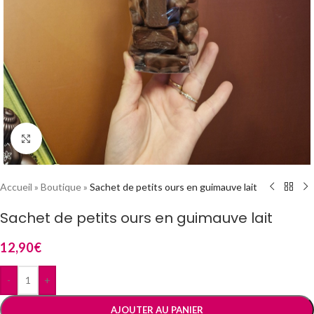
Cliquez pour agrandir
Accueil
»
Boutique
»
Sachet de petits ours en guimauve lait
Sachet de petits ours en guimauve lait
12,90
€
-
+
AJOUTER AU PANIER