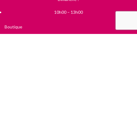
10h00 – 13h00
Boutique
Mon Compte
Panier
Conditions générales de Vente
Mentions Légales
Politique de confidentialité
RECENT POSTS
Sortie des classes !