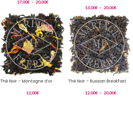
17,00
€
–
20,00
€
13,00
€
–
20,00
€
Thé Noir – Montagne d’or
Thé Noir – Russian Breakfast
12,00
€
12,00
€
–
20,00
€