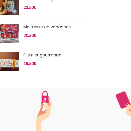
22,50
€
Maitresse en vacances
20,50
€
Plumier gourmand
18,50
€