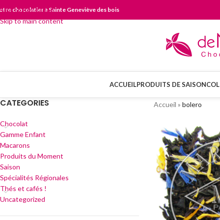
otre chocolatier à Sainte Geneviève des bois
Skip to navigation
Skip to main content
ACCUEIL
PRODUITS DE SAISON
COL
CATEGORIES
Accueil
»
bolero
Chocolat
Gamme Enfant
Macarons
Produits du Moment
Saison
Spécialités Régionales
Thés et cafés !
Uncategorized