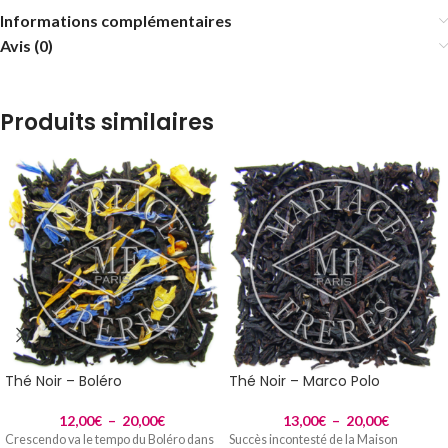
Informations complémentaires
Avis (0)
Produits similaires
Thé Noir – Boléro
Thé Noir – Marco Polo
12,00
€
–
20,00
€
13,00
€
–
20,00
€
Crescendo va le tempo du Boléro dans
Succès incontesté de la Maison