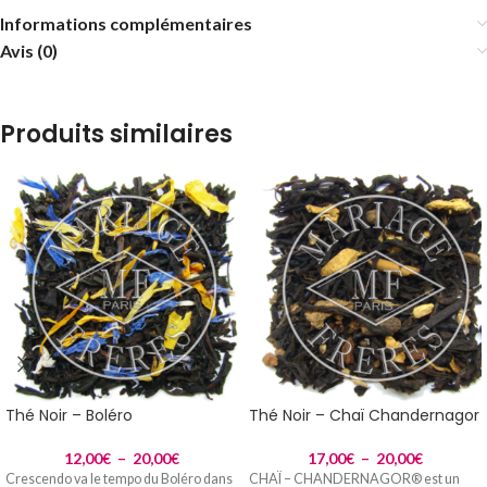
Informations complémentaires
Avis (0)
Produits similaires
Thé Noir – Boléro
Thé Noir – Chaï Chandernagor
12,00
€
–
20,00
€
17,00
€
–
20,00
€
Crescendo va le tempo du Boléro dans
CHAÏ – CHANDERNAGOR® est un